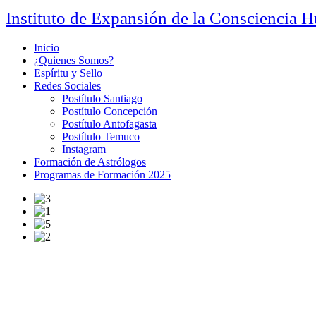
Instituto de Expansión de la Consciencia 
Inicio
¿Quienes Somos?
Espíritu y Sello
Redes Sociales
Postítulo Santiago
Postítulo Concepción
Postítulo Antofagasta
Postítulo Temuco
Instagram
Formación de Astrólogos
Programas de Formación 2025